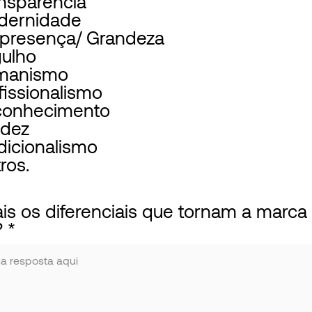
nsparência
dernidade
presença/ Grandeza
ulho
manismo
fissionalismo
conhecimento
idez
dicionalismo
ros.
ais os diferenciais que tornam a marca
?