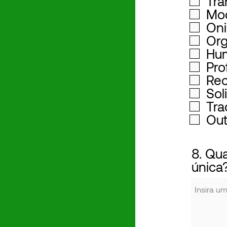
Tra
Mo
Oni
Org
Hu
Pro
Re
Sol
Tra
Out
8. Qu
única