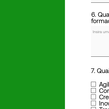
6. Qua
forma
7. Qua
Agi
Com
Cre
Ino