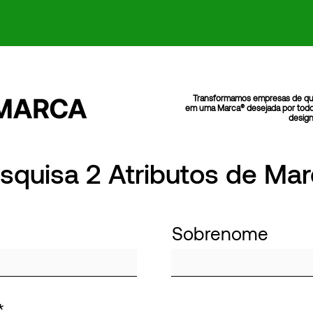
Transformamos empresas de qu
em uma Marca® desejada por todo
design
squisa 2 Atributos de Ma
Sobrenome