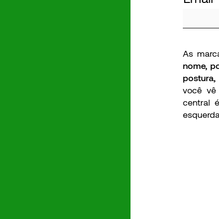
As marc
nome, po
postura
você vê
central
esquerda 