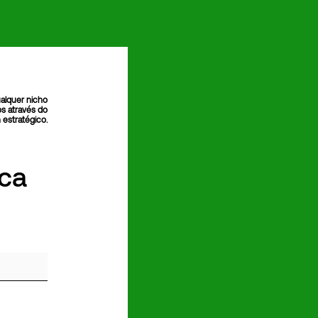
alquer nicho
s através do
 estratégico.
rca