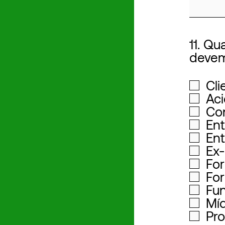
11. Qu
devem
Cli
Aci
Co
Ent
En
Ex-
Fo
Fo
Fun
Míd
Pr