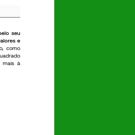
pelo seu
alores e
to, como
quadrado
o mais à