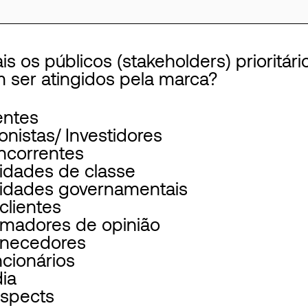
ais os públicos (stakeholders) prioritár
 ser atingidos pela marca?
entes
onistas/ Investidores
ncorrentes
idades de classe
tidades governamentais
clientes
rmadores de opinião
rnecedores
cionários
ia
ospects