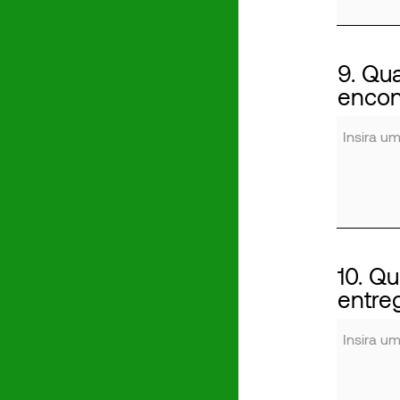
9. Qu
encon
10. Q
entre