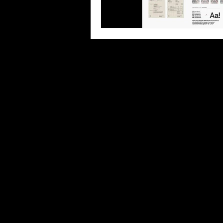
Marca
®
/
(11) 95798.3