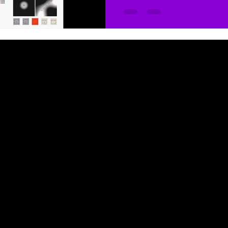
978
/ hi@iambrito.com