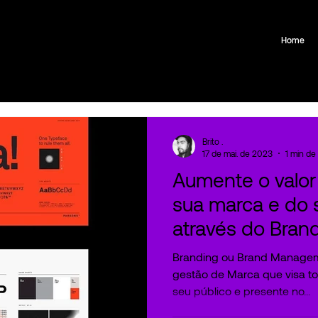
Home
Brito .
17 de mai. de 2023
1 min de 
Aumente o valor
sua marca e do 
através do Brand
Branding ou Brand Managem
gestão de Marca que visa to
seu público e presente no...