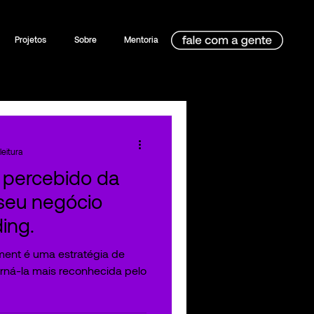
Projetos
Sobre
Mentoria
leitura
 percebido da
seu negócio
ing.
ent é uma estratégia de
rná-la mais reconhecida pelo